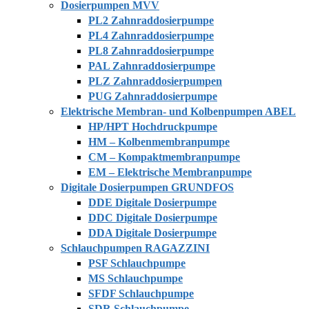
Dosierpumpen MVV
PL2 Zahnraddosierpumpe
PL4 Zahnraddosierpumpe
PL8 Zahnraddosierpumpe
PAL Zahnraddosierpumpe
PLZ Zahnraddosierpumpen
PUG Zahnraddosierpumpe
Elektrische Membran- und Kolbenpumpen ABEL
HP/HPT Hochdruckpumpe
HM – Kolbenmembranpumpe
CM – Kompaktmembranpumpe
EM – Elektrische Membranpumpe
Digitale Dosierpumpen GRUNDFOS
DDE Digitale Dosierpumpe
DDC Digitale Dosierpumpe
DDA Digitale Dosierpumpe
Schlauchpumpen RAGAZZINI
PSF Schlauchpumpe
MS Schlauchpumpe
SFDF Schlauchpumpe
SDR Schlauchpumpe