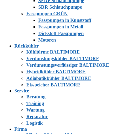
SFDF Schlauchpumpe
SDR Schlauchpumpe
Fasspumpen GRÜN
Fasspumpen in Kunststoff
Fasspumpen in Metall
Dickstoff-Fasspumpen
Motoren
Rückkühler
Kühltürme BALTIMORE
Verdunstungskühler BALTIMORE
Verdunstungsverflüssiger BALTIMORE
Hybridkühler BALTIMORE
Adiabatikkühler BALTIMORE
Eisspeicher BALTIMORE
Service
Beratung
Training
Wartung
Reparatur
Logistik
Firma