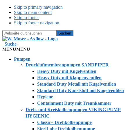
Skip to primary navigation
Skip to main content
Skip to footer
Skip to footer navigation
Webseite
durchsuchen
Hide
Search
Suche
MENU
MENU
Pumpen
Druckluftmembranpumpen SANDPIPER
Heavy Duty mit Kugelventilen
Heavy Duty mit Klappenventilen
Standard Duty Metall mit Kugelventilen
Standard Duty Kunststoff mit Kugelventilen
Hygiene
Containment Duty mit Trennkammer
Dreh- und Kreiskolbenpumpen VIKING PUMP
HYGIENIC
Classic+ Drehkolbenpumpe
SteriLobe Drehkolbenpumpe