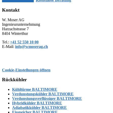
Jetzt Kontaktieren
Kostenlose Beratung
Footer
Kontakt
W. Moser AG
Ingenieurunternehmung
Harzachstrasse 7
8404 Winterthur
Tel.:
+41 52 550 10 00
E-Mail:
info@wmoserag.ch
Cookie-Einstellungen öffnen
Rückkühler
Kühltürme BALTIMORE
Verdunstungskühler BALTIMORE
Verdunstungsverflüssiger BALTIMORE
Hybridkühler BALTIMORE
Adiabatikkühler BALTIMORE
Eisspeicher BALTIMORE