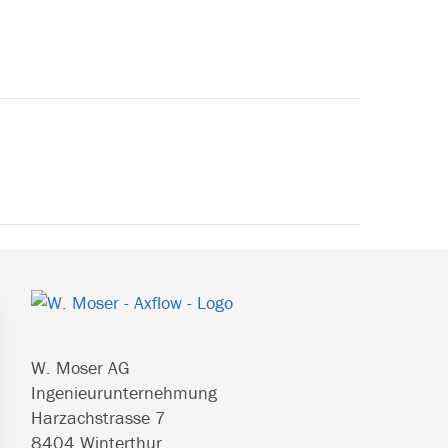
HAUPT-
SIDEBAR
(PRIMARY)
W. Moser AG
Ingenieurunternehmung
Harzachstrasse 7
8404 Winterthur