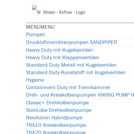
Skip
Skip
Skip
Skip
Skip
to
to
to
to
to
Webseite
primary
main
primary
footer
footer
durchsuchen
navigation
content
sidebar
navigation
MENU
MENU
Pumpen
Druckluftmembranpumpen SANDPIPER
Heavy Duty mit Kugelventilen
Heavy Duty mit Klappenventilen
Standard Duty Metall mit Kugelventilen
Standard Duty Kunststoff mit Kugelventilen
Hygiene
Containment Duty mit Trennkammer
Dreh- und Kreiskolbenpumpen VIKING PUMP 
Classic+ Drehkolbenpumpe
SteriLobe Drehkolbenpumpe
Revolution Hybridpumpe
TRA10 Kreiskolbenpumpe
TRA20 Kreiskolbenpumpe