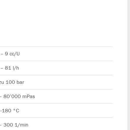
 – 9 cc/U
 – 81 l/h
 zu 100 bar
– 80’000 mPas
 -180 °C
– 300 1/min