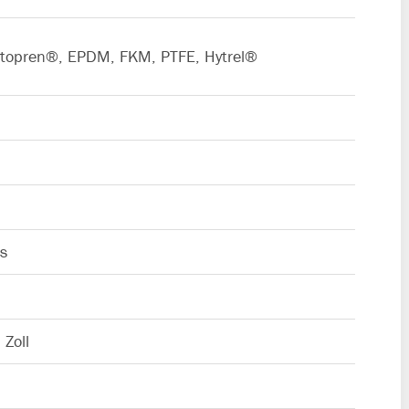
antopren®, EPDM, FKM, PTFE, Hytrel®
s
 Zoll