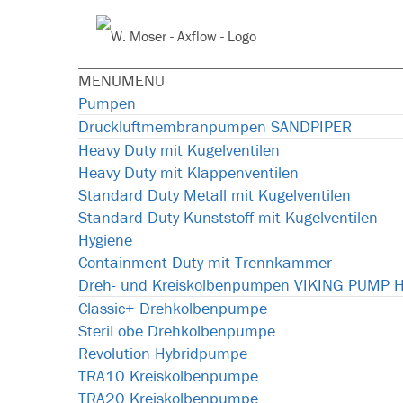
Skip
Skip
Skip
Skip
Skip
to
to
to
to
to
Webseite
primary
main
primary
footer
footer
durchsuchen
navigation
content
sidebar
navigation
MENU
MENU
Pumpen
Druckluftmembranpumpen SANDPIPER
Heavy Duty mit Kugelventilen
Heavy Duty mit Klappenventilen
Standard Duty Metall mit Kugelventilen
Standard Duty Kunststoff mit Kugelventilen
Hygiene
Containment Duty mit Trennkammer
Dreh- und Kreiskolbenpumpen VIKING PUMP 
Classic+ Drehkolbenpumpe
SteriLobe Drehkolbenpumpe
Revolution Hybridpumpe
TRA10 Kreiskolbenpumpe
TRA20 Kreiskolbenpumpe