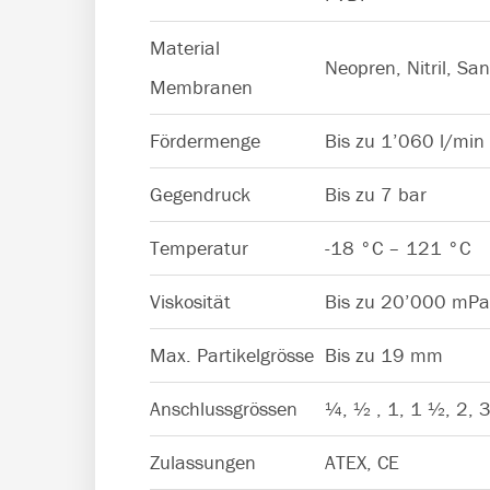
Material
Neopren, Nitril, S
Membranen
Fördermenge
Bis zu 1’060 l/min
Gegendruck
Bis zu 7 bar
Temperatur
-18 °C – 121 °C
Viskosität
Bis zu 20’000 mPa
Max. Partikelgrösse
Bis zu 19 mm
Anschlussgrössen
¼, ½ , 1, 1 ½, 2, 3
Zulassungen
ATEX, CE