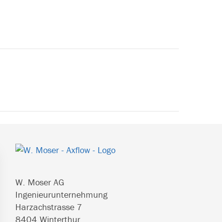
HAUPT-
SIDEBAR
(PRIMARY)
W. Moser AG
Ingenieurunternehmung
Harzachstrasse 7
8404 Winterthur