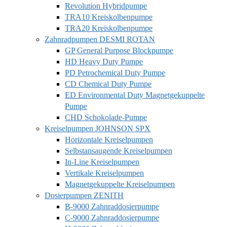
Revolution Hybridpumpe
TRA10 Kreiskolbenpumpe
TRA20 Kreiskolbenpumpe
Zahnradpumpen DESMI ROTAN
GP General Purpose Blockpumpe
HD Heavy Duty Pumpe
PD Petrochemical Duty Pumpe
CD Chemical Duty Pumpe
ED Environmental Duty Magnetgekuppelte
Pumpe
CHD Schokolade-Pumpe
Kreiselpumpen JOHNSON SPX
Horizontale Kreiselpumpen
Selbstansaugende Kreiselpumpen
In-Line Kreiselpumpen
Vertikale Kreiselpumpen
Magnetgekuppelte Kreiselpumpen
Dosierpumpen ZENITH
B-9000 Zahnraddosierpumpe
C-9000 Zahnraddosierpumpe