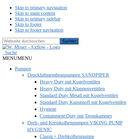
Skip to primary navigation
Skip to main content
Skip to primary sidebar
Skip to footer
Skip to footer navigation
Webseite
durchsuchen
Hide
Search
Suche
MENU
MENU
Pumpen
Druckluftmembranpumpen SANDPIPER
Heavy Duty mit Kugelventilen
Heavy Duty mit Klappenventilen
Standard Duty Metall mit Kugelventilen
Standard Duty Kunststoff mit Kugelventilen
Hygiene
Containment Duty mit Trennkammer
Dreh- und Kreiskolbenpumpen VIKING PUMP
HYGIENIC
Classic+ Drehkolbenpumpe