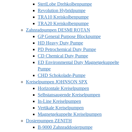
SteriLobe Drehkolbenpumpe
Revolution Hybridpumpe
TRA10 Kreiskolbenpumpe
TRA20 Kreiskolbenpumpe
Zahnradpumpen DESMI ROTAN
GP General Purpose Blockpumpe
HD Heavy Duty Pumpe
PD Petrochemical Duty Pumpe
CD Chemical Duty Pumpe
ED Environmental Duty Magnetgekuppelte
Pumpe
CHD Schokolade-Pumpe
Kreiselpumpen JOHNSON SPX
Horizontale Kreiselpumpen
Selbstansaugende Kreiselpumpen
In-Line Kreiselpumpen
Vertikale Kreiselpumpen
Magnetgekuppelte Kreiselpumpen
Dosierpumpen ZENITH
B-9000 Zahnraddosierpumpe