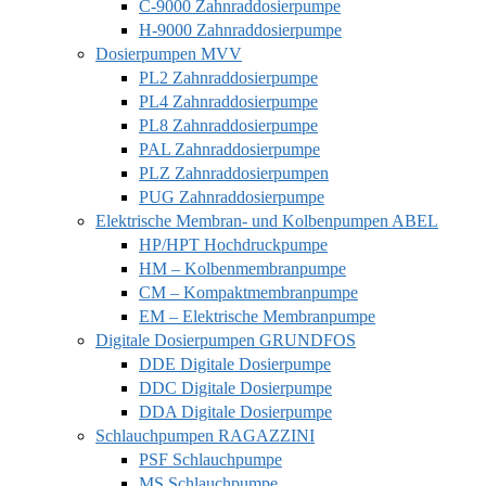
C-9000 Zahnraddosierpumpe
H-9000 Zahnraddosierpumpe
Dosierpumpen MVV
PL2 Zahnraddosierpumpe
PL4 Zahnraddosierpumpe
PL8 Zahnraddosierpumpe
PAL Zahnraddosierpumpe
PLZ Zahnraddosierpumpen
PUG Zahnraddosierpumpe
Elektrische Membran- und Kolbenpumpen ABEL
HP/HPT Hochdruckpumpe
HM – Kolbenmembranpumpe
CM – Kompaktmembranpumpe
EM – Elektrische Membranpumpe
Digitale Dosierpumpen GRUNDFOS
DDE Digitale Dosierpumpe
DDC Digitale Dosierpumpe
DDA Digitale Dosierpumpe
Schlauchpumpen RAGAZZINI
PSF Schlauchpumpe
MS Schlauchpumpe