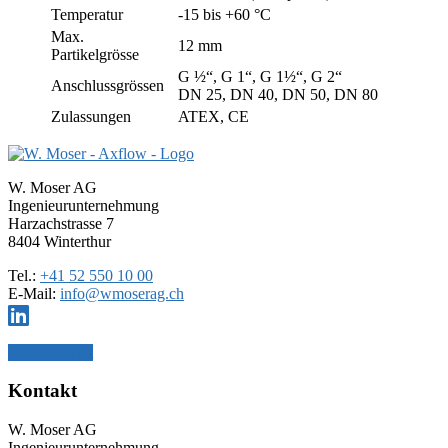
Temperatur
-15 bis +60 °C
Max.
12 mm
Partikelgrösse
G ½“, G 1“, G 1½“, G 2“
Anschlussgrössen
DN 25, DN 40, DN 50, DN 80
Zulassungen
ATEX, CE
Haupt-
Sidebar
W. Moser AG
Ingenieurunternehmung
(Primary)
Harzachstrasse 7
8404 Winterthur
Tel.:
+41 52 550 10 00
E-Mail:
info@wmoserag.ch
Zum Kontakt
Footer
Kontakt
W. Moser AG
Ingenieurunternehmung