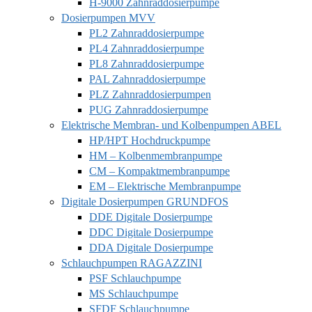
H-9000 Zahnraddosierpumpe
Dosierpumpen MVV
PL2 Zahnraddosierpumpe
PL4 Zahnraddosierpumpe
PL8 Zahnraddosierpumpe
PAL Zahnraddosierpumpe
PLZ Zahnraddosierpumpen
PUG Zahnraddosierpumpe
Elektrische Membran- und Kolbenpumpen ABEL
HP/HPT Hochdruckpumpe
HM – Kolbenmembranpumpe
CM – Kompaktmembranpumpe
EM – Elektrische Membranpumpe
Digitale Dosierpumpen GRUNDFOS
DDE Digitale Dosierpumpe
DDC Digitale Dosierpumpe
DDA Digitale Dosierpumpe
Schlauchpumpen RAGAZZINI
PSF Schlauchpumpe
MS Schlauchpumpe
SFDF Schlauchpumpe