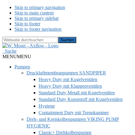
Skip to primary navigation
Skip to main content
Skip to primary sidebar
Skip to footer
Skip to footer navigation
Webseite
durchsuchen
Hide
Search
Suche
MENU
MENU
Pumpen
Druckluftmembranpumpen SANDPIPER
Heavy Duty mit Kugelventilen
Heavy Duty mit Klappenventilen
Standard Duty Metall mit Kugelventilen
Standard Duty Kunststoff mit Kugelventilen
Hygiene
Containment Duty mit Trennkammer
Dreh- und Kreiskolbenpumpen VIKING PUMP
HYGIENIC
Classic+ Drehkolbenpumpe