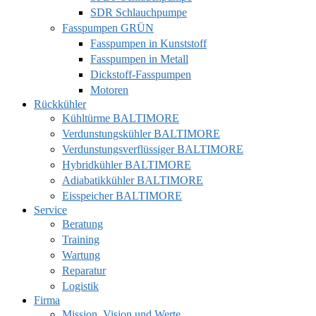
SDR Schlauchpumpe
Fasspumpen GRÜN
Fasspumpen in Kunststoff
Fasspumpen in Metall
Dickstoff-Fasspumpen
Motoren
Rückkühler
Kühltürme BALTIMORE
Verdunstungskühler BALTIMORE
Verdunstungsverflüssiger BALTIMORE
Hybridkühler BALTIMORE
Adiabatikkühler BALTIMORE
Eisspeicher BALTIMORE
Service
Beratung
Training
Wartung
Reparatur
Logistik
Firma
Mission, Vision und Werte