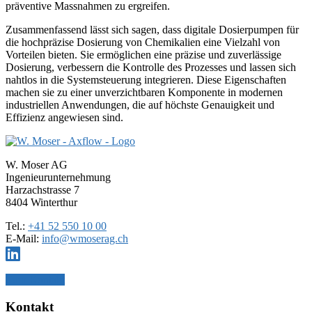
präventive Massnahmen zu ergreifen.
Zusammenfassend lässt sich sagen, dass digitale Dosierpumpen für
die hochpräzise Dosierung von Chemikalien eine Vielzahl von
Vorteilen bieten. Sie ermöglichen eine präzise und zuverlässige
Dosierung, verbessern die Kontrolle des Prozesses und lassen sich
nahtlos in die Systemsteuerung integrieren. Diese Eigenschaften
machen sie zu einer unverzichtbaren Komponente in modernen
industriellen Anwendungen, die auf höchste Genauigkeit und
Effizienz angewiesen sind.
Haupt-
Sidebar
W. Moser AG
Ingenieurunternehmung
(Primary)
Harzachstrasse 7
8404 Winterthur
Tel.:
+41 52 550 10 00
E-Mail:
info@wmoserag.ch
Zum Kontakt
Footer
Kontakt