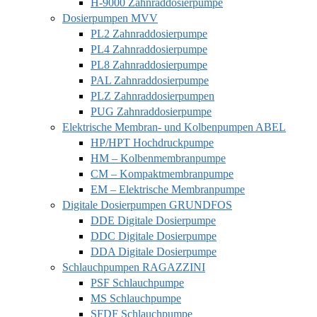
H-9000 Zahnraddosierpumpe
Dosierpumpen MVV
PL2 Zahnraddosierpumpe
PL4 Zahnraddosierpumpe
PL8 Zahnraddosierpumpe
PAL Zahnraddosierpumpe
PLZ Zahnraddosierpumpen
PUG Zahnraddosierpumpe
Elektrische Membran- und Kolbenpumpen ABEL
HP/HPT Hochdruckpumpe
HM – Kolbenmembranpumpe
CM – Kompaktmembranpumpe
EM – Elektrische Membranpumpe
Digitale Dosierpumpen GRUNDFOS
DDE Digitale Dosierpumpe
DDC Digitale Dosierpumpe
DDA Digitale Dosierpumpe
Schlauchpumpen RAGAZZINI
PSF Schlauchpumpe
MS Schlauchpumpe
SFDF Schlauchpumpe