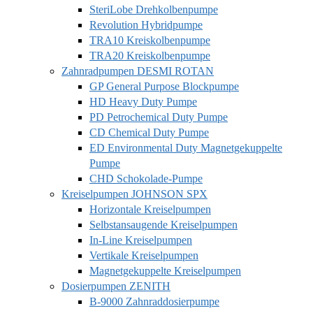
SteriLobe Drehkolbenpumpe
Revolution Hybridpumpe
TRA10 Kreiskolbenpumpe
TRA20 Kreiskolbenpumpe
Zahnradpumpen DESMI ROTAN
GP General Purpose Blockpumpe
HD Heavy Duty Pumpe
PD Petrochemical Duty Pumpe
CD Chemical Duty Pumpe
ED Environmental Duty Magnetgekuppelte
Pumpe
CHD Schokolade-Pumpe
Kreiselpumpen JOHNSON SPX
Horizontale Kreiselpumpen
Selbstansaugende Kreiselpumpen
In-Line Kreiselpumpen
Vertikale Kreiselpumpen
Magnetgekuppelte Kreiselpumpen
Dosierpumpen ZENITH
B-9000 Zahnraddosierpumpe