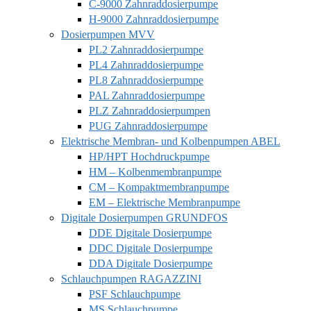
C-9000 Zahnraddosierpumpe
H-9000 Zahnraddosierpumpe
Dosierpumpen MVV
PL2 Zahnraddosierpumpe
PL4 Zahnraddosierpumpe
PL8 Zahnraddosierpumpe
PAL Zahnraddosierpumpe
PLZ Zahnraddosierpumpen
PUG Zahnraddosierpumpe
Elektrische Membran- und Kolbenpumpen ABEL
HP/HPT Hochdruckpumpe
HM – Kolbenmembranpumpe
CM – Kompaktmembranpumpe
EM – Elektrische Membranpumpe
Digitale Dosierpumpen GRUNDFOS
DDE Digitale Dosierpumpe
DDC Digitale Dosierpumpe
DDA Digitale Dosierpumpe
Schlauchpumpen RAGAZZINI
PSF Schlauchpumpe
MS Schlauchpumpe